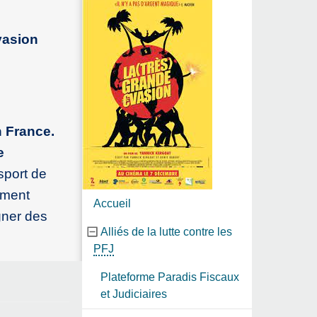
vasion
n France.
e
 sport de
ement
Accueil
igner des
Alliés de la lutte contre les
PFJ
Plateforme Paradis Fiscaux
et Judiciaires