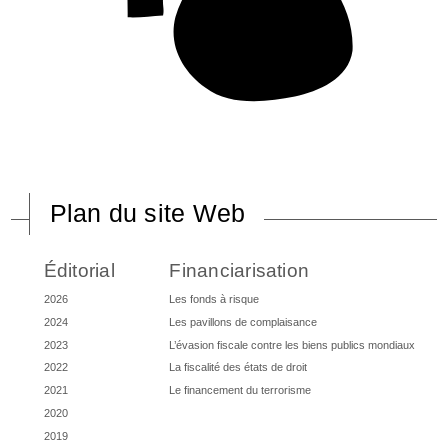
Plan du site Web
Éditorial
Financiarisation
2026
Les fonds à risque
2024
Les pavillons de complaisance
2023
L’évasion fiscale contre les biens publics mondiaux
2022
La fiscalité des états de droit
2021
Le financement du terrorisme
2020
2019