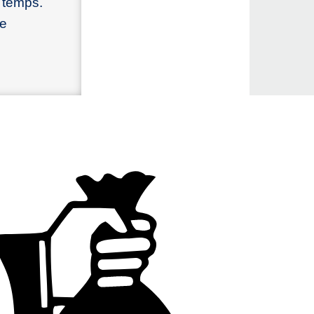
s temps.
le