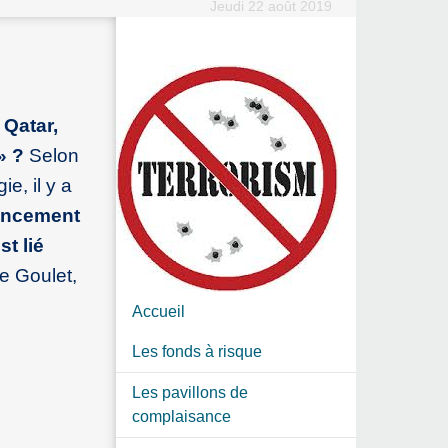
Jeudi 22 août 2019
 Qatar,
» ?
Selon
e, il y a
nancement
t lié
e Goulet,
Accueil
Les fonds à risque
Les pavillons de
complaisance