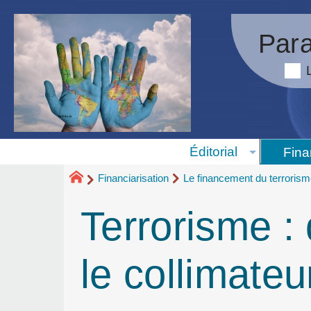
Para
Éditorial
Fina
Financiarisation
Le financement du terroris
Terrorisme :
le collimateu