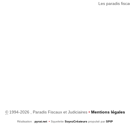
Les paradis fisca
©
1994-2026 , Paradis Fiscaux et Judiciaires
•
Mentions légales
Réalisation :
pyrat.net
•
Squelette
SoyezCréateurs
propulsé par
SPIP