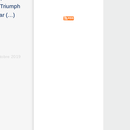
 Triumph
par (…)
ctobre 2019