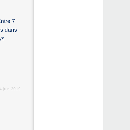
ntre 7
es dans
ys
4 juin 2019