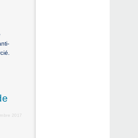
e
nti-
cié.
de
embre 2017