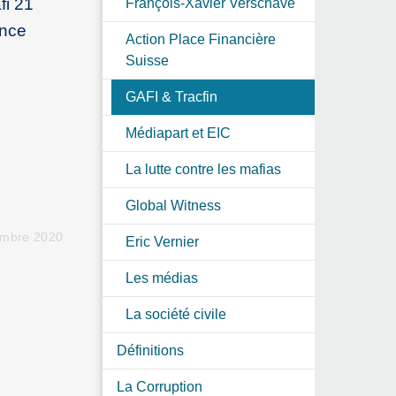
fi 21
François-Xavier Verschave
ance
Action Place Financière
Suisse
GAFI & Tracfin
Médiapart et EIC
La lutte contre les mafias
Global Witness
embre 2020
Eric Vernier
Les médias
La société civile
Définitions
La Corruption