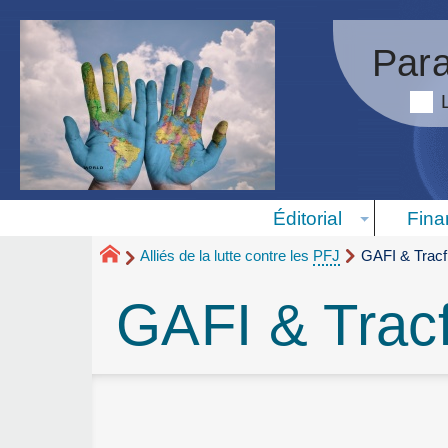
Para
Éditorial
Fina
Alliés de la lutte contre les
PFJ
GAFI & Tracf
GAFI & Tracf