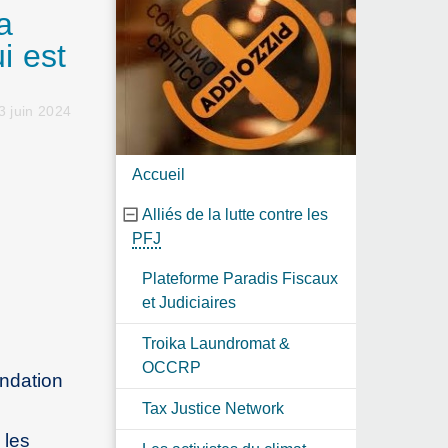
a
i est
3 juin 2024
Accueil
Alliés de la lutte contre les
PFJ
Plateforme Paradis Fiscaux
et Judiciaires
Troika Laundromat &
OCCRP
andation
Tax Justice Network
 les