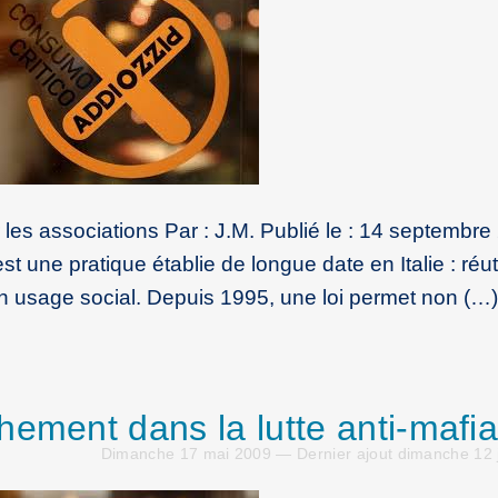
êver les associations Par : J.M. Publié le : 14 septembr
t une pratique établie de longue date en Italie : réuti
n usage social. Depuis 1995, une loi permet non (…)
hement dans la lutte anti-mafia
Dimanche 17 mai 2009 — Dernier ajout dimanche 12 j