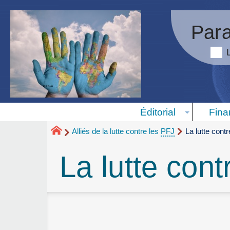
Para
Éditorial
Fina
Alliés de la lutte contre les
PFJ
La lutte cont
La lutte cont