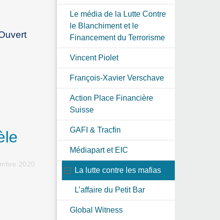
Le média de la Lutte Contre
le Blanchiment et le
 Ouvert
Financement du Terrorisme
Vincent Piolet
François-Xavier Verschave
Action Place Financière
Suisse
GAFI & Tracfin
èle
Médiapart et EIC
embre 2020
La lutte contre les mafias
L’affaire du Petit Bar
Global Witness