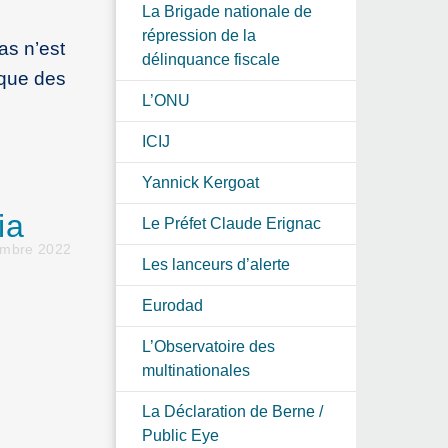
La Brigade nationale de
répression de la
ias n’est
délinquance fiscale
 que des
L’ONU
ICIJ
Yannick Kergoat
ia
Le Préfet Claude Erignac
embre 2022
Les lanceurs d’alerte
Eurodad
L’Observatoire des
multinationales
La Déclaration de Berne /
Public Eye