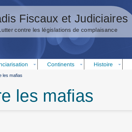
dis Fiscaux et Judiciaires
Lutter contre les législations de complaisance
nciarisation
Continents
Histoire
re les mafias
re les mafias