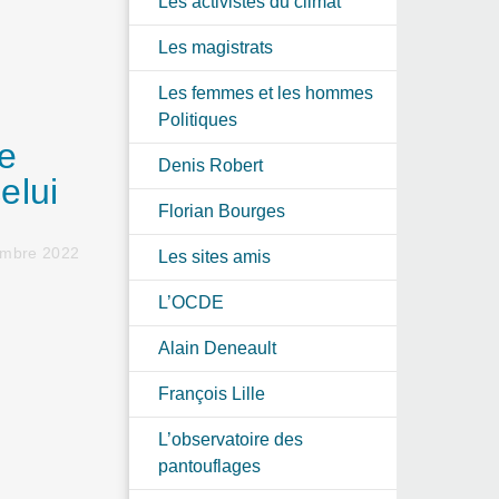
Les activistes du climat
Les magistrats
Les femmes et les hommes
Politiques
Le
Denis Robert
elui
Florian Bourges
embre 2022
Les sites amis
L’OCDE
Alain Deneault
François Lille
L’observatoire des
pantouflages