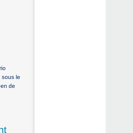
rio
 sous le
éen de
nt