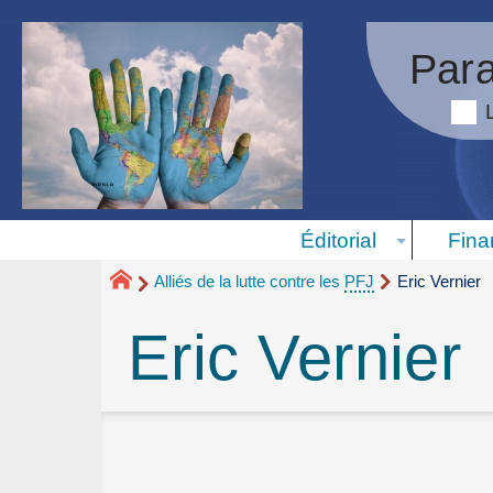
Para
Éditorial
Fina
Alliés de la lutte contre les
PFJ
Eric Vernier
Eric Vernier