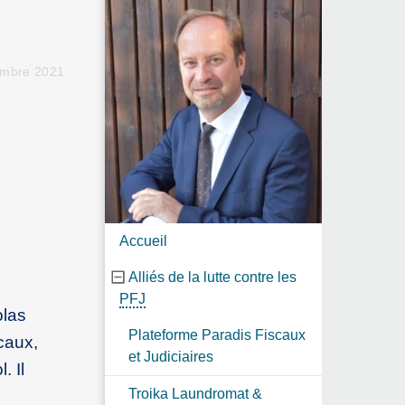
embre 2021
Accueil
Alliés de la lutte contre les
PFJ
olas
Plateforme Paradis Fiscaux
caux,
et Judiciaires
. Il
Troika Laundromat &