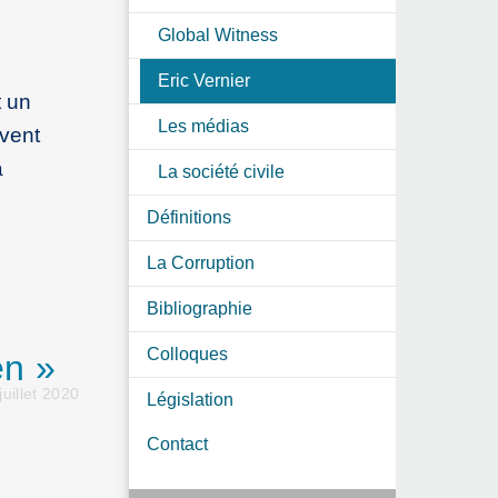
Global Witness
Eric Vernier
t un
Les médias
uvent
à
La société civile
Définitions
La Corruption
Bibliographie
Colloques
en »
uillet 2020
Législation
Contact