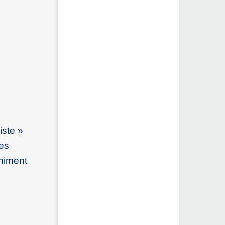
iste »
Les
chiment