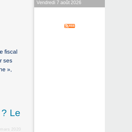
Vendredi 7 août 2026
 fiscal
r ses
ne »,
 ? Le
 mars 2020