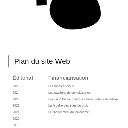
Plan du site Web
Éditorial
Financiarisation
2026
Les fonds à risque
2024
Les pavillons de complaisance
2023
L’évasion fiscale contre les biens publics mondiaux
2022
La fiscalité des états de droit
2021
Le financement du terrorisme
2020
2019