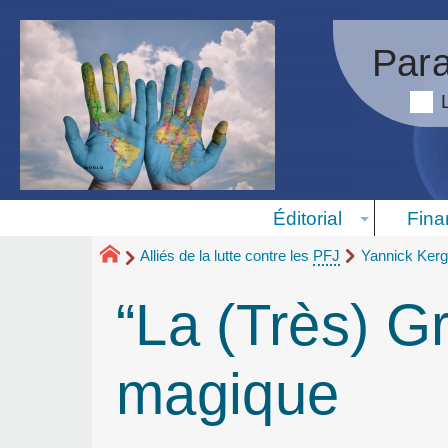
Para
Éditorial
Fina
Alliés de la lutte contre les
PFJ
Yannick Kerg
“La (Très) Gr
magique