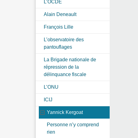
L’OCDE
Alain Deneault
François Lille
L’observatoire des
pantouflages
La Brigade nationale de
répression de la
délinquance fiscale
L’ONU
ICIJ
Yannick Kergoat
Personne n’y comprend
rien