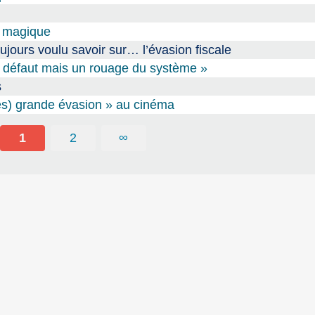
t magique
jours voulu savoir sur… l’évasion fiscale
un défaut mais un rouage du système »
s
très) grande évasion » au cinéma
1
2
∞