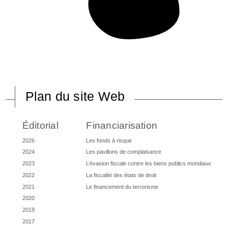
Plan du site Web
Éditorial
Financiarisation
2026
Les fonds à risque
2024
Les pavillons de complaisance
2023
L’évasion fiscale contre les biens publics mondiaux
2022
La fiscalité des états de droit
2021
Le financement du terrorisme
2020
2019
2017