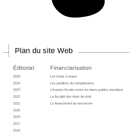
Plan du site Web
Éditorial
Financiarisation
2026
Les fonds à risque
2024
Les pavillons de complaisance
2023
L’évasion fiscale contre les biens publics mondiaux
2022
La fiscalité des états de droit
2021
Le financement du terrorisme
2020
2019
2017
2016