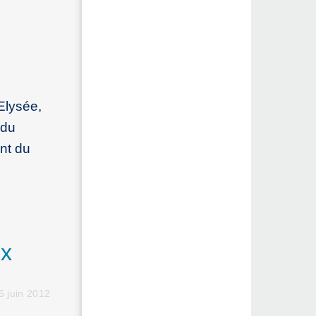
Elysée,
 du
nt du
ux
5 juin 2012