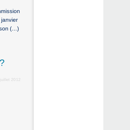
mmission
 janvier
 son (…)
 ?
juillet 2012