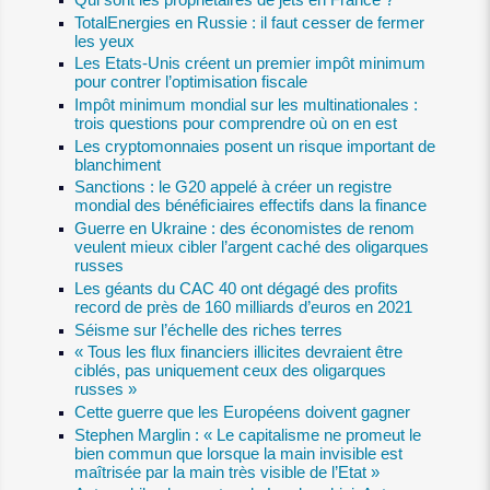
Qui sont les propriétaires de jets en France ?
TotalEnergies en Russie : il faut cesser de fermer
les yeux
Les Etats-Unis créent un premier impôt minimum
pour contrer l’optimisation fiscale
Impôt minimum mondial sur les multinationales :
trois questions pour comprendre où on en est
Les cryptomonnaies posent un risque important de
blanchiment
Sanctions : le G20 appelé à créer un registre
mondial des bénéficiaires effectifs dans la finance
Guerre en Ukraine : des économistes de renom
veulent mieux cibler l’argent caché des oligarques
russes
Les géants du CAC 40 ont dégagé des profits
record de près de 160 milliards d’euros en 2021
Séisme sur l’échelle des riches terres
« Tous les flux financiers illicites devraient être
ciblés, pas uniquement ceux des oligarques
russes »
Cette guerre que les Européens doivent gagner
Stephen Marglin : « Le capitalisme ne promeut le
bien commun que lorsque la main invisible est
maîtrisée par la main très visible de l’Etat »