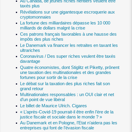
Au Canada, de jeunes riches héritiers veulent être
taxés plus
Révélations sur une gigantesque escroquerie aux
cryptomonnaies
La fortune des milliardaires dépasse les 10 000
milliards de dollars malgré la crise
Ces patrons français favorables à une hausse des
impôts des plus riches
Le Danemark va financer les retraites en taxant les
ultrariches
Coronavirus / Des super riches veulent être taxés
davantage
Quatre économistes, dont Stiglitz et Piketty, prônent
une taxation des multinationales et des grandes
fortunes pour sortir de la crise
Le débat sur la taxation des plus riches fait son
grand retour
Multinationales responsables : un OUI clair et net
d’un point de vue libéral
Le billet de Maurice Ulrich. Cigares
« L’après-Covid-19 pourrait-il être enfin l’ère de la
justice fiscale et sociale dans le monde ? »
Au Danemark et en Pologne, l’Etat n’aidera pas les
entreprises qui font de l’évasion fiscale