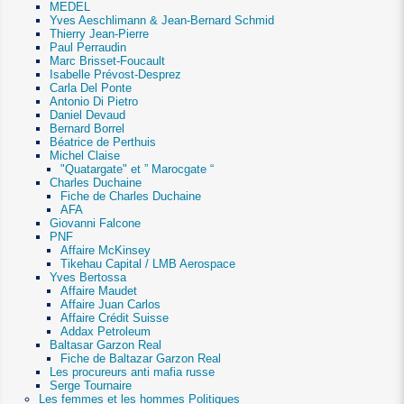
MEDEL
Yves Aeschlimann & Jean-Bernard Schmid
Thierry Jean-Pierre
Paul Perraudin
Marc Brisset-Foucault
Isabelle Prévost-Desprez
Carla Del Ponte
Antonio Di Pietro
Daniel Devaud
Bernard Borrel
Béatrice de Perthuis
Michel Claise
"Quatargate" et ” Marocgate “
Charles Duchaine
Fiche de Charles Duchaine
AFA
Giovanni Falcone
PNF
Affaire McKinsey
Tikehau Capital / LMB Aerospace
Yves Bertossa
Affaire Maudet
Affaire Juan Carlos
Affaire Crédit Suisse
Addax Petroleum
Baltasar Garzon Real
Fiche de Baltazar Garzon Real
Les procureurs anti mafia russe
Serge Tournaire
Les femmes et les hommes Politiques