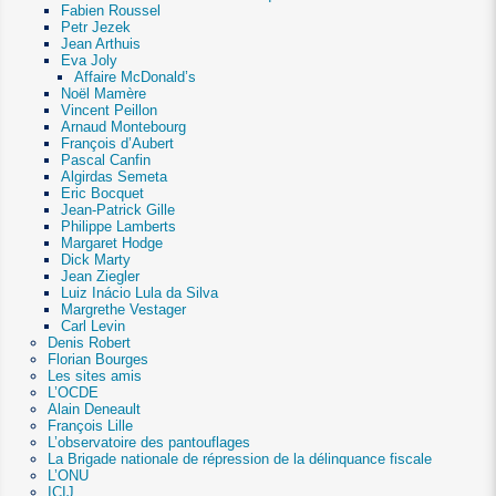
Fabien Roussel
Petr Jezek
Jean Arthuis
Eva Joly
Affaire McDonald’s
Noël Mamère
Vincent Peillon
Arnaud Montebourg
François d’Aubert
Pascal Canfin
Algirdas Semeta
Eric Bocquet
Jean-Patrick Gille
Philippe Lamberts
Margaret Hodge
Dick Marty
Jean Ziegler
Luiz Inácio Lula da Silva
Margrethe Vestager
Carl Levin
Denis Robert
Florian Bourges
Les sites amis
L’OCDE
Alain Deneault
François Lille
L’observatoire des pantouflages
La Brigade nationale de répression de la délinquance fiscale
L’ONU
ICIJ