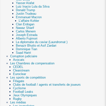
Yasser Arafat
Luiz Inacio Lula da Silva
Donald Trump
Justin Trudeau
Emmanuel Macron
L’affaire Kohler
Clan Erdogan
Nawaz Sharif
Carlos Menem
Joseph Estrada
Alberto Fujimori
La diplomatie du caviar (Laundromat )
Benazir Bhutto et Asif Zardari
Dominique Tian
Saad Hariri
Corruption judiciaire
Avocats
Les Chambres de compensation
CEDEL
Clearstream
Euroclear
Les sports de compétition
Fifagate
Clubs de football / agents et transferts de joueurs
Cyclisme
Football Leaks
Jeux Olympiques
Rugby
Les médias
Les journalistes