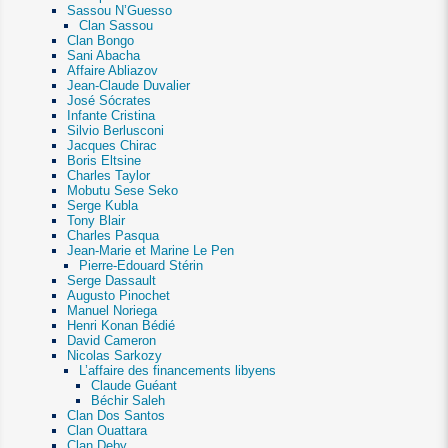
Sassou N’Guesso
Clan Sassou
Clan Bongo
Sani Abacha
Affaire Abliazov
Jean-Claude Duvalier
José Sócrates
Infante Cristina
Silvio Berlusconi
Jacques Chirac
Boris Eltsine
Charles Taylor
Mobutu Sese Seko
Serge Kubla
Tony Blair
Charles Pasqua
Jean-Marie et Marine Le Pen
Pierre-Edouard Stérin
Serge Dassault
Augusto Pinochet
Manuel Noriega
Henri Konan Bédié
David Cameron
Nicolas Sarkozy
L’affaire des financements libyens
Claude Guéant
Béchir Saleh
Clan Dos Santos
Clan Ouattara
Clan Deby