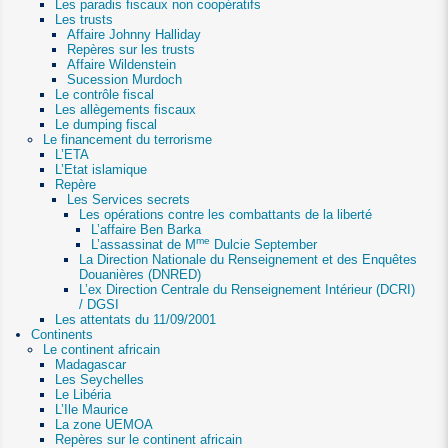
Les paradis fiscaux non coopératifs
Les trusts
Affaire Johnny Halliday
Repères sur les trusts
Affaire Wildenstein ‎
Sucession Murdoch
Le contrôle fiscal
Les allègements fiscaux
Le dumping fiscal
Le financement du terrorisme
L’ETA
L’Etat islamique
Repère
Les Services secrets
Les opérations contre les combattants de la liberté
L’affaire Ben Barka
me
L’assassinat de M
Dulcie September
La Direction Nationale du Renseignement et des Enquêtes
Douanières (DNRED)
L’ex Direction Centrale du Renseignement Intérieur (DCRI)
/ DGSI
Les attentats du 11/09/2001
Continents
Le continent africain
Madagascar
Les Seychelles
Le Libéria
L’Ile Maurice
La zone UEMOA
Repères sur le continent africain