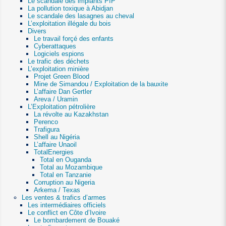
Le scandale des implants PIP
La pollution toxique à Abidjan
Le scandale des lasagnes au cheval
L’exploitation illégale du bois
Divers
Le travail forçé des enfants
Cyberattaques
Logiciels espions
Le trafic des déchets
L’exploitation minière
Projet Green Blood
Mine de Simandou / Exploitation de la bauxite
L’affaire Dan Gertler
Areva / Uramin
L’Exploitation pétrolière
La révolte au Kazakhstan
Perenco
Trafigura
Shell au Nigéria
L’affaire Unaoil
TotalEnergies
Total en Ouganda
Total au Mozambique
Total en Tanzanie
Corruption au Nigeria
Arkema / Texas
Les ventes & trafics d’armes
Les intermédiaires officiels
Le conflict en Côte d’Ivoire
Le bombardement de Bouaké