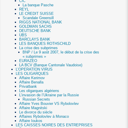
CIC
La banque Pasche
REYL
LE CREDIT SUISSE
Scandale Greensill
RIGGS NATIONAL BANK
GOLDMAN SACHS
DEUTSCHE BANK
UBS
BARCLAYS BANK
LES BANQUES ROTHSCHILD
La crise des subprimes
BNP / Le 9 août 2007, le début de la crise des
« subprimes »
EURAZEO
LA BCV (Banque Cantonale Vaudoise)
L’OPERATION VIRUS
LES OLIGARQUES
Affaire Kerimov
Affaire Benalla
Privatbank
Les oligarques algériens
L’invasion de l’Ukraine par la Russie
Russian Secrets
Affaire Yves Bouvier VS Rybolovlev
Affaire Magnitski
Le divorce du siècle
Affaires Rybolovlev à Monaco
Affaire Ioukos
LES CAISSES NOIRES DES ENTREPRISES