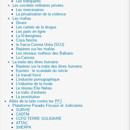
Les trafiquants
Les sociétés militaires privées
Les mercenaires
La privatisation de la violence
Les mafias
Divers
Les cartels de la drogue
Les paris en ligne
La N’drengheta
Cosa Nostra
la Sacra Corona Unita (SCU)
Repères sur les mafias
Les réseaux mafieux des Balkans
La Camora
La traite des êtres humains
Repères sur la traite des êtres humains
Epstein : le scandale du siècle
Le travail forcé
L’industrie pornographique
L’industrie de la mode
Le réseau Elie Nahas
Le trafic d’enfants
La prostitution
Alliés de la lutte contre les
PFJ
Plateforme Paradis Fiscaux et Judiciaires
SURVIE
CADTM
CCFD TERRE SOLIDAIRE
ATTAC
SHERPA