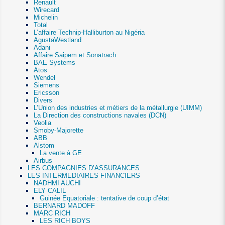
Renault
Wirecard
Michelin
Total
L’affaire Technip-Halliburton au Nigéria
AgustaWestland
Adani
Affaire Saipem et Sonatrach
BAE Systems
Atos
Wendel
Siemens
Ericsson
Divers
L’Union des industries et métiers de la métallurgie (UIMM)
La Direction des constructions navales (DCN)
Veolia
Smoby-Majorette
ABB
Alstom
La vente à GE
Airbus
LES COMPAGNIES D’ASSURANCES
LES INTERMEDIAIRES FINANCIERS
NADHMI AUCHI
ELY CALIL
Guinée Equatoriale : tentative de coup d’état
BERNARD MADOFF
MARC RICH
LES RICH BOYS