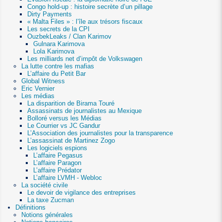
Congo hold-up : histoire secrète d’un pillage
Dirty Payments
« Malta Files » : l’île aux trésors fiscaux
Les secrets de la CPI
OuzbekLeaks / Clan Karimov
Gulnara Karimova
Lola Karimova
Les milliards net d’impôt de Volkswagen
La lutte contre les mafias
L’affaire du Petit Bar
Global Witness
Eric Vernier
Les médias
La disparition de Birama Touré
Assassinats de journalistes au Mexique
Bolloré versus les Médias
Le Courrier vs JC Gandur
L’Association des journalistes pour la transparence
L’assassinat de Martinez Zogo
Les logiciels espions
L’affaire Pegasus
L’affaire Paragon
L’affaire Prédator
L’affaire LVMH - Webloc
La société civile
Le devoir de vigilance des entreprises
La taxe Zucman
Définitions
Notions générales