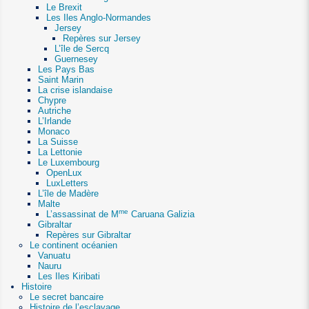
Le Brexit
Les Iles Anglo-Normandes
Jersey
Repères sur Jersey
L’île de Sercq
Guernesey
Les Pays Bas
Saint Marin
La crise islandaise
Chypre
Autriche
L’Irlande
Monaco
La Suisse
La Lettonie
Le Luxembourg
OpenLux
LuxLetters
L’île de Madère
Malte
me
L’assassinat de M
Caruana Galizia
Gibraltar
Repères sur Gibraltar
Le continent océanien
Vanuatu
Nauru
Les Iles Kiribati
Histoire
Le secret bancaire
Histoire de l’esclavage