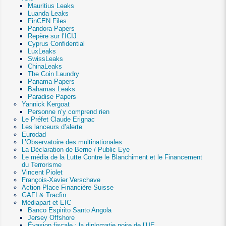
Mauritius Leaks
Luanda Leaks
FinCEN Files
Pandora Papers
Repère sur l’ICIJ
Cyprus Confidential
LuxLeaks
SwissLeaks
ChinaLeaks
The Coin Laundry
Panama Papers
Bahamas Leaks
Paradise Papers
Yannick Kergoat
Personne n’y comprend rien
Le Préfet Claude Erignac
Les lanceurs d’alerte
Eurodad
L’Observatoire des multinationales
La Déclaration de Berne / Public Eye
Le média de la Lutte Contre le Blanchiment et le Financement
du Terrorisme
Vincent Piolet
François-Xavier Verschave
Action Place Financière Suisse
GAFI & Tracfin
Médiapart et EIC
Banco Espirito Santo Angola
Jersey Offshore
Évasion fiscale : la diplomatie noire de l’UE