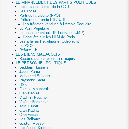
LE FINANCEMENT DES PARTIS POLITIQUES
Les caisses noires de la CDU
Les Tories
Parti de la Liberté (FPÖ)
L’affaire du Fondo-PR / UDF
Les frégates vendues à l’Arabie Saoudite
Le Parti Populaire
Le financement du RPR (devenu UMP)
L’enquête sur les HLM de Paris
Les affaires Petrobras et Odebrecht
Le PSOE
Reform UK
LES BIENS MAL ACQUIS
Repères sur les biens mal acquis
LE PERSONNEL POLITIQUE
Saddam Hussein
Jacob Zuma
Mohamed Suharto
Raymond Barre
DSK
Famille Moubarak
Clan Ben Ali
Vladimir Poutine
Valérie Pécresse
Jörg Haider
Clan Kadhafi
Clan Assad
Les Balkany
Gaston Flosse
Les époux Kirchner