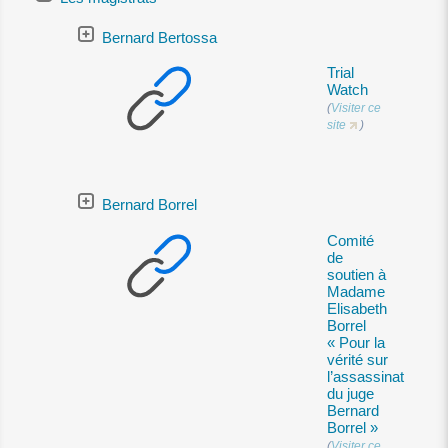
Bernard Bertossa
Trial
Watch
(
Visiter ce
site
)
Bernard Borrel
Comité
de
soutien à
Madame
Elisabeth
Borrel
« Pour la
vérité sur
l’assassinat
du juge
Bernard
Borrel »
(
Visiter ce