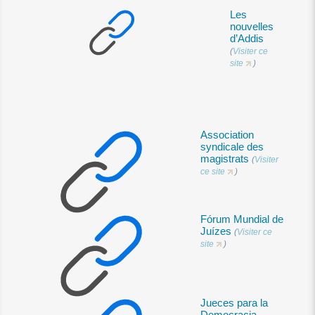
Les
nouvelles
d’Addis
(
Visiter ce
site
)
Association
syndicale des
magistrats
(
Visiter
ce site
)
Fórum Mundial de
Juízes
(
Visiter ce
site
)
Jueces para la