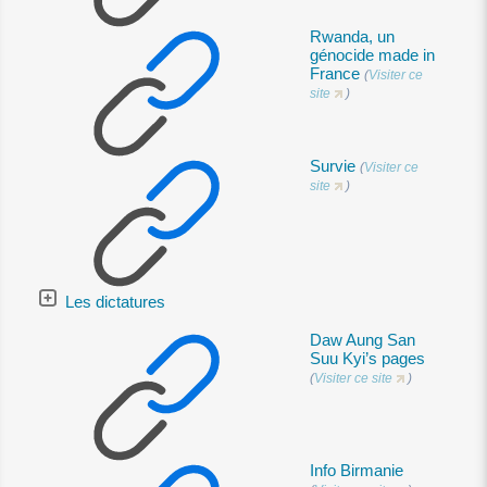
Rwanda, un
génocide made in
France
(
Visiter ce
site
)
Survie
(
Visiter ce
site
)
Les dictatures
Daw Aung San
Suu Kyi’s pages
(
Visiter ce site
)
Info Birmanie