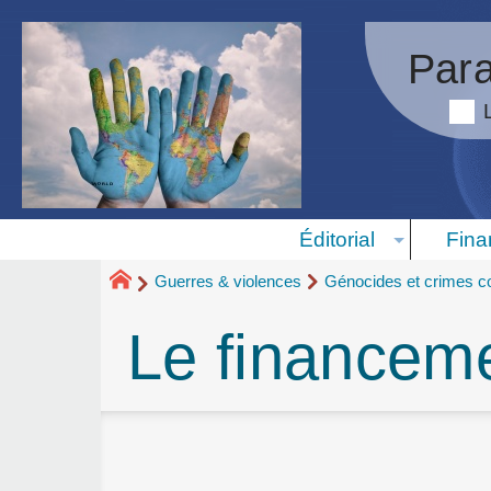
Para
Éditorial
Fina
Guerres & violences
Génocides et crimes co
Le financem