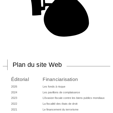
Plan du site Web
Éditorial
Financiarisation
2026
Les fonds à risque
2024
Les pavillons de complaisance
2023
L’évasion fiscale contre les biens publics mondiaux
2022
La fiscalité des états de droit
2021
Le financement du terrorisme