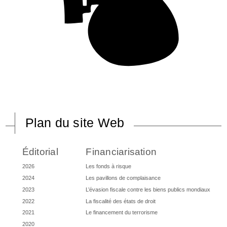
Plan du site Web
Éditorial
Financiarisation
2026
Les fonds à risque
2024
Les pavillons de complaisance
2023
L’évasion fiscale contre les biens publics mondiaux
2022
La fiscalité des états de droit
2021
Le financement du terrorisme
2020