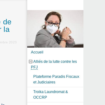
e de
 la
embre 2023
Accueil
Alliés de la lutte contre les
PFJ
Plateforme Paradis Fiscaux
et Judiciaires
Troika Laundromat &
OCCRP