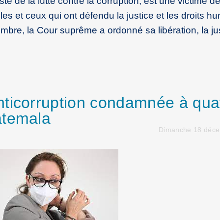
te de la lutte contre la corruption, est une victime de
les et ceux qui ont défendu la justice et les droits h
re, la Cour suprême a ordonné sa libération, la jus
nticorruption condamnée à qua
atemala
Dimanche 18 déc