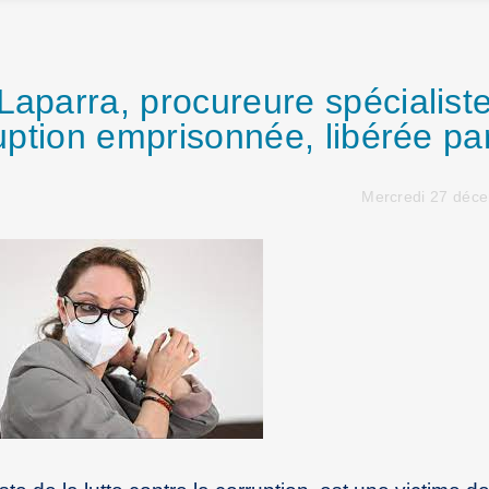
Laparra, procureure spécialist
ruption emprisonnée, libérée par
Mercredi 27 déc