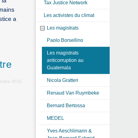
 la
Tax Justice Network
umains
Les activistes du climat
tice a
Les magistrats
Paolo Borsellino
Les magistrats
anticorruption au
tre
Guatemala
Nicola Gratteri
embre 2022
Renaud Van Ruymbeke
Bernard Bertossa
MEDEL
Yves Aeschlimann &