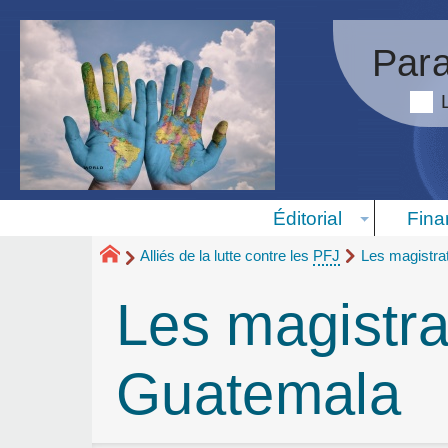
Para
Éditorial
Fina
Alliés de la lutte contre les
PFJ
Les magistra
Les magistra
Guatemala