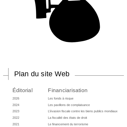
Plan du site Web
Éditorial
Financiarisation
2026
Les fonds à risque
2024
Les pavillons de complaisance
2023
L’évasion fiscale contre les biens publics mondiaux
2022
La fiscalité des états de droit
2021
Le financement du terrorisme