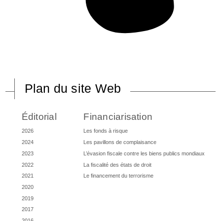
Plan du site Web
Éditorial
Financiarisation
2026
Les fonds à risque
2024
Les pavillons de complaisance
2023
L’évasion fiscale contre les biens publics mondiaux
2022
La fiscalité des états de droit
2021
Le financement du terrorisme
2020
2019
2017
2016