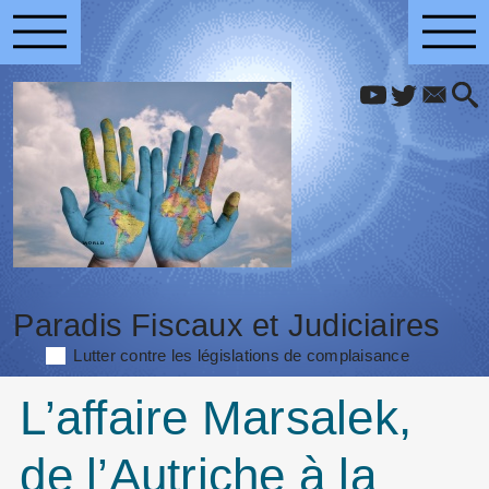
Paradis Fiscaux et Judiciaires
Lutter contre les législations de complaisance
L’affaire Marsalek,
de l’Autriche à la