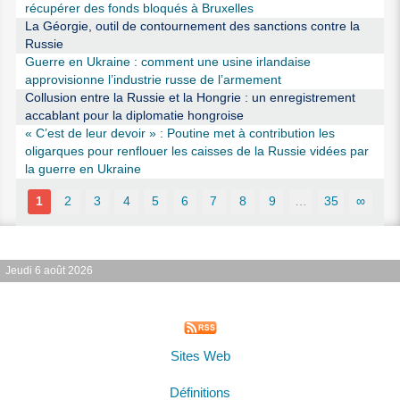
récupérer des fonds bloqués à Bruxelles
La Géorgie, outil de contournement des sanctions contre la
Russie
Guerre en Ukraine : comment une usine irlandaise
approvisionne l’industrie russe de l’armement
Collusion entre la Russie et la Hongrie : un enregistrement
accablant pour la diplomatie hongroise
« C’est de leur devoir » : Poutine met à contribution les
oligarques pour renflouer les caisses de la Russie vidées par
la guerre en Ukraine
1
2
3
4
5
6
7
8
9
…
35
∞
Jeudi 6 août 2026
Sites Web
Définitions