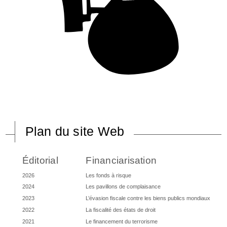
Plan du site Web
Éditorial
Financiarisation
2026
Les fonds à risque
2024
Les pavillons de complaisance
2023
L’évasion fiscale contre les biens publics mondiaux
2022
La fiscalité des états de droit
2021
Le financement du terrorisme