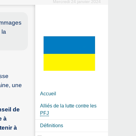
Mercredi 24 janvier 2024
 dommages
 la
esse
aine, une
Accueil
Alliés de la lutte contre les
seil de
PFJ
e à
Définitions
tenir à