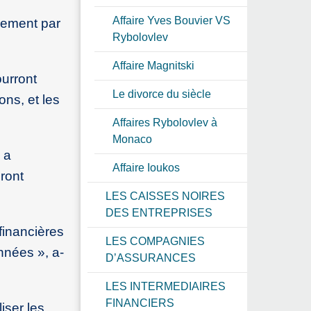
Affaire Yves Bouvier VS
ivement par
Rybolovlev
Affaire Magnitski
urront
Le divorce du siècle
ons, et les
Affaires Rybolovlev à
Monaco
 a
Affaire Ioukos
eront
LES CAISSES NOIRES
DES ENTREPRISES
financières
LES COMPAGNIES
années », a-
D’ASSURANCES
LES INTERMEDIAIRES
FINANCIERS
iser les