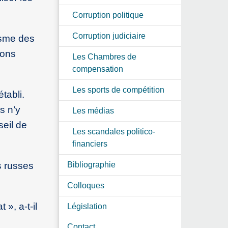
Corruption politique
Corruption judiciaire
isme des
ions
Les Chambres de
compensation
Les sports de compétition
tabli.
s n’y
Les médias
seil de
Les scandales politico-
financiers
s russes
Bibliographie
Colloques
 », a-t-il
Législation
Contact