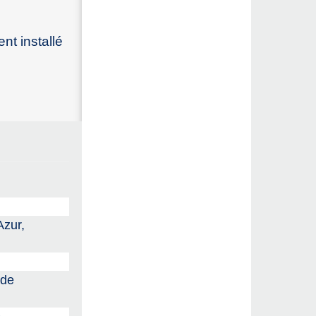
nt installé
Azur,
 de