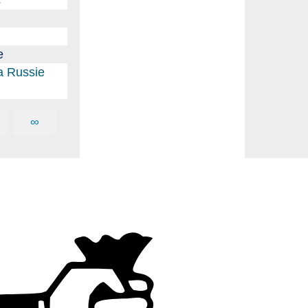
s
e
la Russie
∞