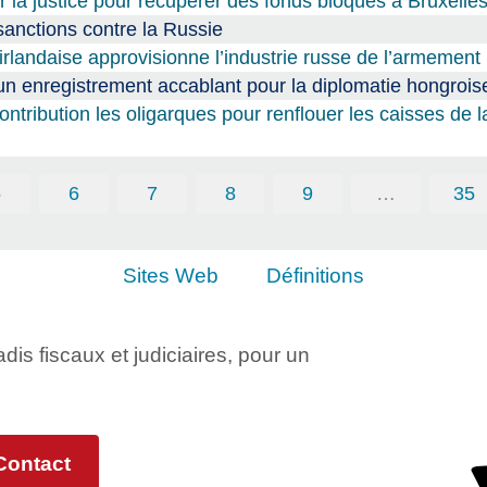
 la justice pour récupérer des fonds bloqués à Bruxelle
sanctions contre la Russie
rlandaise approvisionne l’industrie russe de l’armement
 un enregistrement accablant pour la diplomatie hongrois
contribution les oligarques pour renflouer les caisses de 
5
6
7
8
9
…
35
Sites Web
Définitions
adis fiscaux et judiciaires, pour un
Contact