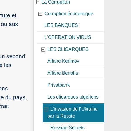
La Corruption
Corruption économique
ture et
 ou aux
LES BANQUES
L’OPERATION VIRUS
LES OLIGARQUES
s un second
Affaire Kerimov
e les
Affaire Benalla
Privatbank
ions
ême du pays,
Les oligarques algériens
rait
L’invasion de l’Ukraine
par la Russie
Russian Secrets