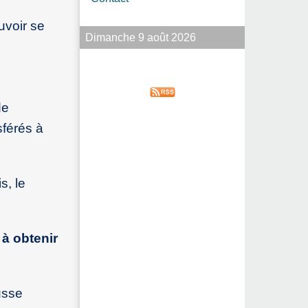
uvoir se
Dimanche 9 août 2026
de
sférés à
s, le
 à obtenir
usse