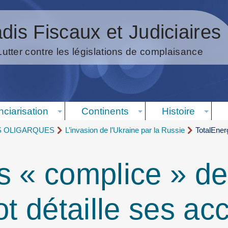
dis Fiscaux et Judiciaires
Lutter contre les législations de complaisance
nciarisation
Continents
Histoire
S OLIGARQUES
L’invasion de l’Ukraine par la Russie
TotalEnerg
s « complice » de
ot détaille ses ac