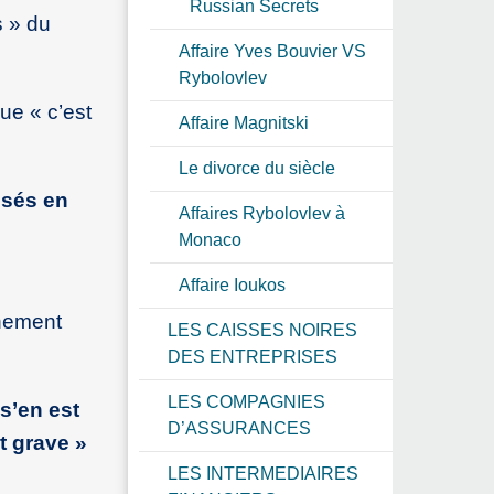
Russian Secrets
s » du
Affaire Yves Bouvier VS
Rybolovlev
ue « c’est
Affaire Magnitski
Le divorce du siècle
osés en
Affaires Rybolovlev à
Monaco
Affaire Ioukos
nnement
LES CAISSES NOIRES
DES ENTREPRISES
LES COMPAGNIES
s’en est
D’ASSURANCES
t grave »
LES INTERMEDIAIRES