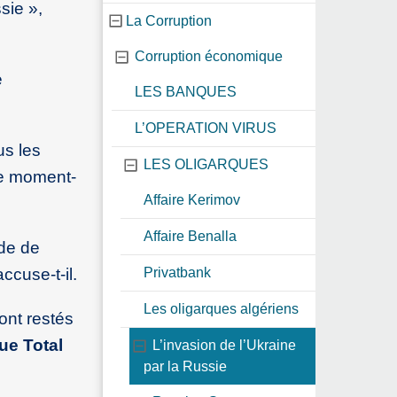
sie »,
La Corruption
Corruption économique
e
LES BANQUES
L’OPERATION VIRUS
us les
LES OLIGARQUES
ce moment-
Affaire Kerimov
Affaire Benalla
ide de
ccuse-t-il.
Privatbank
Les oligarques algériens
ont restés
que Total
L’invasion de l’Ukraine
par la Russie