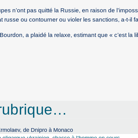
es n’ont pas quitté la Russie, en raison de l’impossib
at russe ou contourner ou violer les sanctions, a-t-il fai
Bourdon, a plaidé la relaxe, estimant que « c’est la li
rubrique…
Ermolaev, de Dnipro à Monaco
 oligarque ukrainien, chasse à l’homme en cours