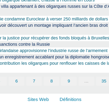
e villa appartenant à des oligarques russes sur la Côte d’
sie condamne Euroclear à verser 250 milliards de dollars
voir découvert un montage impliquant l’ancien bras droit
 la justice pour récupérer des fonds bloqués à Bruxelle
sanctions contre la Russie
rlandaise approvisionne l’industrie russe de l’armement
 un enregistrement accablant pour la diplomatie hongrois
contribution les oligarques pour renflouer les caisses de 
5
6
7
8
9
…
35
Sites Web
Définitions