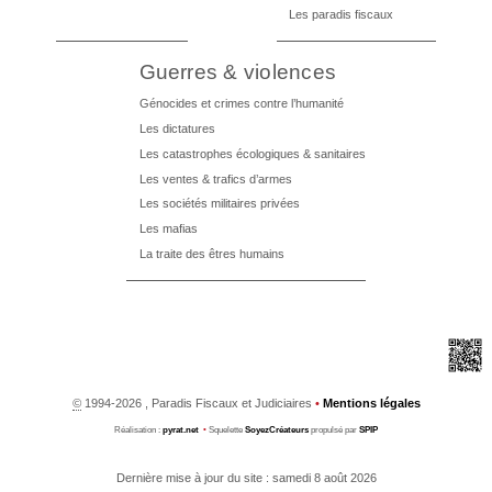
Les paradis fiscaux
Guerres & violences
Génocides et crimes contre l’humanité
Les dictatures
Les catastrophes écologiques & sanitaires
Les ventes & trafics d’armes
Les sociétés militaires privées
Les mafias
La traite des êtres humains
©
1994-2026 , Paradis Fiscaux et Judiciaires
•
Mentions légales
Réalisation :
pyrat.net
•
Squelette
SoyezCréateurs
propulsé par
SPIP
Dernière mise à jour du site : samedi 8 août 2026