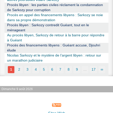
Procès libyen : les parties civiles réclament la condamnation
de Sarkozy pour corruption
Procès en appel des financements libyens : Sarkozy se noie
dans sa propre démonstration
Procès libyen : Sarkozy contredit Guéant, tout en le
ménageant
Au procès libyen, Sarkozy de retour à la barre pour répondre
à Guéant
Procès des financements libyens : Guéant accuse, Djouhri
élude
Nicolas Sarkozy et le mystère de l’argent libyen : retour sur
un marathon judiciaire
1
2
3
4
5
6
7
8
9
…
17
∞
Dimanche 9 août 2026