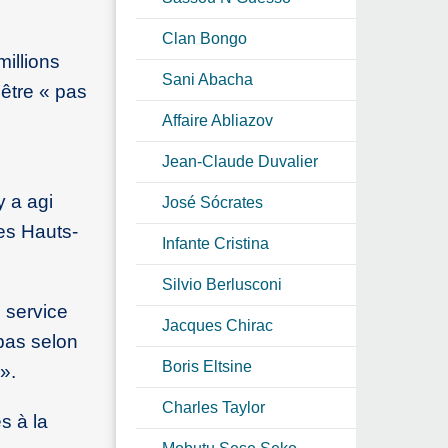
Clan Bongo
millions
Sani Abacha
’être « pas
Affaire Abliazov
Jean-Claude Duvalier
y a agi
José Sócrates
des Hauts-
Infante Cristina
Silvio Berlusconi
e service
Jacques Chirac
 pas selon
Boris Eltsine
».
Charles Taylor
s à la