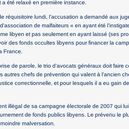
t a été relaxé en première instance.
e réquisitoire lundi, l’accusation a demandé aux jug
’association de malfaiteurs « en ayant été l’instigat
ime libyen et pas seulement en ayant laissé (ses pr
voir des fonds occultes libyens pour financer la ca
la France.
rise de parole, le trio d’avocats généraux doit faire 
is autres chefs de prévention qui valent à l’ancien che
stice correctionnelle, et pour lesquels il a eu gain d
ent illégal de sa campagne électorale de 2007 qui lu
tournement de fonds publics libyens. Le prévenu le pl
moindre malversation.