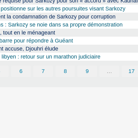
e requise pour Sarkozy pour son « accord » avec Kadhaf
 positionne sur les autres poursuites visant Sarkozy
ament la condamnation de Sarkozy pour corruption
s : Sarkozy se noie dans sa propre démonstration
, tout en le ménageant
a barre pour répondre à Guéant
t accuse, Djouhri élude
libyen : retour sur un marathon judiciaire
5
6
7
8
9
…
17