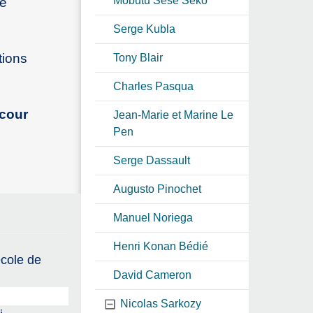
Mobutu Sese Seko
le
Serge Kubla
tions
Tony Blair
Charles Pasqua
 cour
Jean-Marie et Marine Le
Pen
Serge Dassault
Augusto Pinochet
Manuel Noriega
Henri Konan Bédié
école de
David Cameron
Nicolas Sarkozy