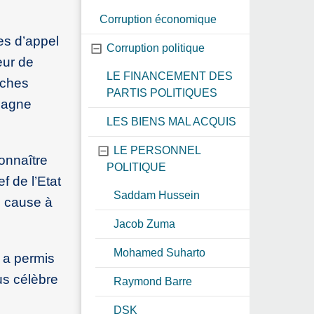
Corruption économique
es d’appel
Corruption politique
eur de
LE FINANCEMENT DES
oches
PARTIS POLITIQUES
mpagne
LES BIENS MAL ACQUIS
LE PERSONNEL
connaître
POLITIQUE
f de l’Etat
Saddam Hussein
e cause à
Jacob Zuma
Mohamed Suharto
i a permis
us célèbre
Raymond Barre
DSK