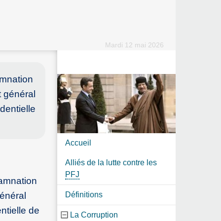
Mardi 12 mai 2026
amnation
t général
dentielle
Accueil
Alliés de la lutte contre les
PFJ
damnation
général
Définitions
ntielle de
La Corruption