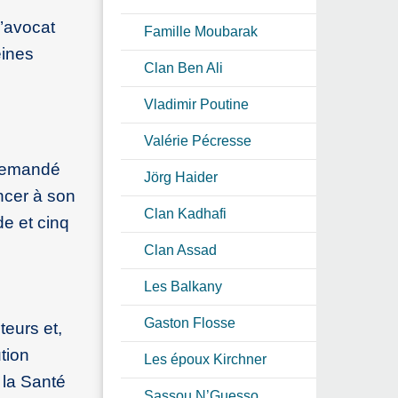
l’avocat
Famille Moubarak
eines
Clan Ben Ali
Vladimir Poutine
Valérie Pécresse
 demandé
Jörg Haider
ncer à son
Clan Kadhafi
e et cinq
Clan Assad
Les Balkany
Gaston Flosse
teurs et,
tion
Les époux Kirchner
 la Santé
Sassou N’Guesso