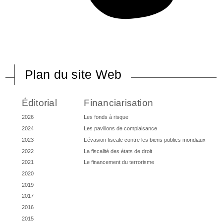
Plan du site Web
Éditorial
Financiarisation
2026
Les fonds à risque
2024
Les pavillons de complaisance
2023
L’évasion fiscale contre les biens publics mondiaux
2022
La fiscalité des états de droit
2021
Le financement du terrorisme
2020
2019
2017
2016
2015