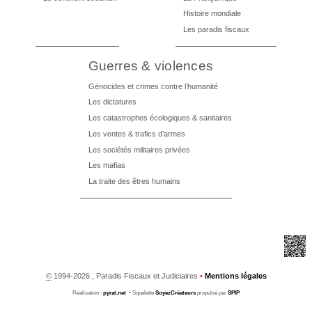
Histoire mondiale
Les paradis fiscaux
Guerres & violences
Génocides et crimes contre l’humanité
Les dictatures
Les catastrophes écologiques & sanitaires
Les ventes & trafics d’armes
Les sociétés militaires privées
Les mafias
La traite des êtres humains
©
1994-2026 , Paradis Fiscaux et Judiciaires
•
Mentions légales
Réalisation :
pyrat.net
•
Squelette
SoyezCréateurs
propulsé par
SPIP