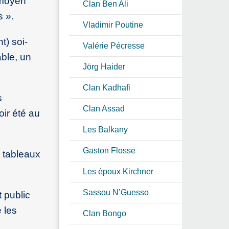
e moyen
Clan Ben Ali
s ».
Vladimir Poutine
t) soi-
Valérie Pécresse
able, un
Jörg Haider
Clan Kadhafi
s
Clan Assad
ir été au
Les Balkany
Gaston Flosse
x tableaux
Les époux Kirchner
Sassou N’Guesso
 public
 les
Clan Bongo