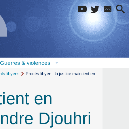
Guerres & violences
nts libyens
Procès libyen : la justice maintient en
tient en
andre Djouhri