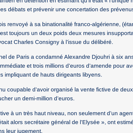
ntien en détention en estimant qu’il était « l’uniqu
des débats et prévenir une concertation des prévenu
is renvoyé à sa binationalité franco-algérienne, (étan
 C’est toujours un deux poids deux mesures insupport
vocat Charles Consigny à l’issue du délibéré.
nnel de Paris a condamné Alexandre Djouhri à six an
mmédiate et trois millions d’euros d’amende pour avo
impliquant de hauts dirigeants libyens.
u coupable d’avoir organisé la vente fictive de deu
cher un demi-million d’euros.
ptive à un très haut niveau, non seulement d’un agent
ait alors secrétaire général de l’Elysée », ont estimé
ns leur jugement.