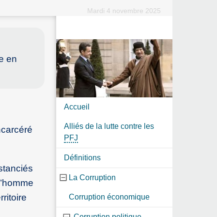
Mardi 4 novembre 2025
,
e en
Accueil
Alliés de la lutte contre les
ncarcéré
PFJ
Définitions
nstanciés
La Corruption
e l’homme
ritoire
Corruption économique
Corruption politique