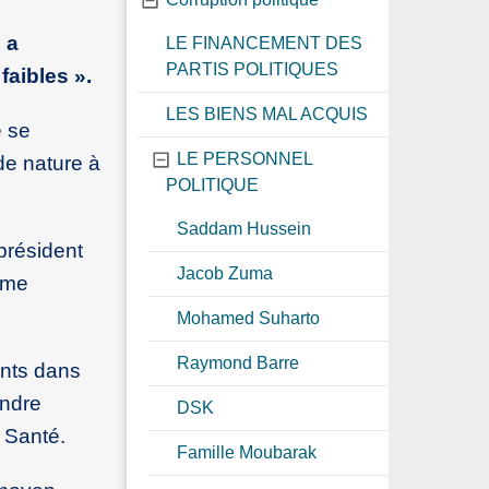
 a
LE FINANCEMENT DES
PARTIS POLITIQUES
faibles ».
LES BIENS MAL ACQUIS
e se
LE PERSONNEL
 de nature à
POLITIQUE
Saddam Hussein
président
Jacob Zuma
ême
Mohamed Suharto
Raymond Barre
ants dans
andre
DSK
a Santé.
Famille Moubarak