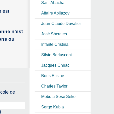
Sani Abacha
n est
Affaire Abliazov
Jean-Claude Duvalier
onne n’est
José Sócrates
ions ou
Infante Cristina
Silvio Berlusconi
Jacques Chirac
Boris Eltsine
Charles Taylor
école de
Mobutu Sese Seko
Serge Kubla
i