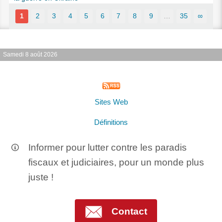
1
2
3
4
5
6
7
8
9
…
35
∞
Samedi 8 août 2026
Sites Web
Définitions
Informer pour lutter contre les paradis
fiscaux et judiciaires, pour un monde plus
juste !
Contact