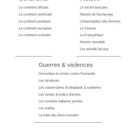
Le continent africain
Le secret bancaire
Le continent américain
Histoire de l’esclavage
Le continent asiatique
L’émancipation des femmes
Le continent européen
Le Cinéma
Le continent océanien
La Françafrique
Histoire mondiale
Les paradis fiscaux
Guerres & violences
Génocides et crimes contre l’humanité
Les dictatures
Les catastrophes écologiques & sanitaires
Les ventes & trafics d’armes
Les sociétés militaires privées
Les mafias
La traite des êtres humains