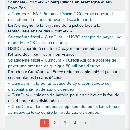
Scandale « cum-ex » : perquisitions en Allemagne et aux
Pays-Bas
« Cum-ex » : BNP Paribas et Société Générale concluent
discrètement un accord avec le fisc allemand
En Allemagne, le lent rythme de la justice face à la
tentaculaire affaire des « cum-ex »
Stratagème fiscal « CumCum » : HSBC accepte de payer une
amende de 267 millions d’euros
HSBC s’apprête à son tour à payer une amende pour solder
l’affaire des « cum-cum » en France
Stratagème fiscal « Cumcum » : Crédit Agricole accepte de
payer une amende de quelque 88 millions d’euros
Fraudes « CumCum » : Bercy retire sa copie polémique sur
ces montages fiscaux décriés
« CumCum » : le Sénat accuse Bercy d’avoir saboté son
dispositif anti-fraude aux dividendes
« CumCum » : six ans de bataille pour en finir avec la fraude
à l’arbitrage des dividendes
« CumCum » : les banques s’opposent de toutes leurs forces
au nouveau texte contre la fraude aux dividendes
1
2
3
4
∞