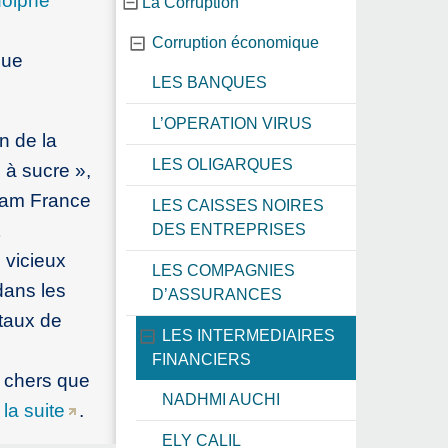
odolphe
La Corruption
Corruption économique
que
LES BANQUES
L’OPERATION VIRUS
n de la
LES OLIGARQUES
 à sucre »,
xfam France
LES CAISSES NOIRES
DES ENTREPRISES
 vicieux
LES COMPAGNIES
 dans les
D’ASSURANCES
 taux de
LES INTERMEDIAIRES
FINANCIERS
 chers que
NADHMI AUCHI
 la suite
.
ELY CALIL