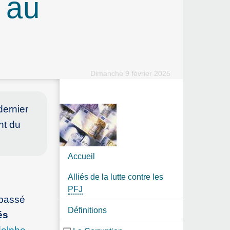
l au
Dimanche 9 février 2025
dernier
nt du
Accueil
Alliés de la lutte contre les
PFJ
 passé
Définitions
és