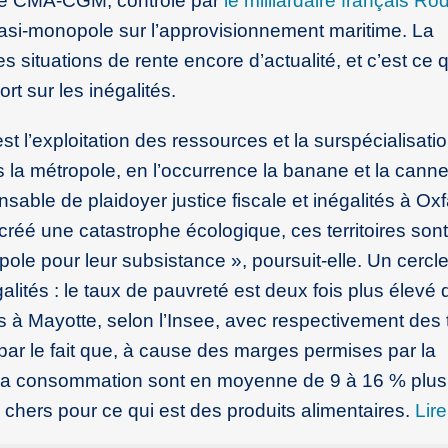
upe CMA-CGM, contrôlé par
le milliardaire français R
quasi-monopole sur l’approvisionnement maritime. La
s situations de rente encore d’actualité, et c’est ce 
t sur les inégalités.
t l’exploitation des ressources et la surspécialisatio
s la métropole, en l’occurrence la banane et la canne
able de plaidoyer justice fiscale et inégalités à O
 créé une catastrophe écologique, ces territoires sont
e pour leur subsistance », poursuit-elle. Un cercle
égalités : le taux de pauvreté est deux fois plus élevé
s à Mayotte, selon l’Insee, avec respectivement des
ar le fait que, à cause des marges permises par la
à la consommation sont en moyenne de 9 à 16 % plus
chers pour ce qui est des produits alimentaires.
Lire