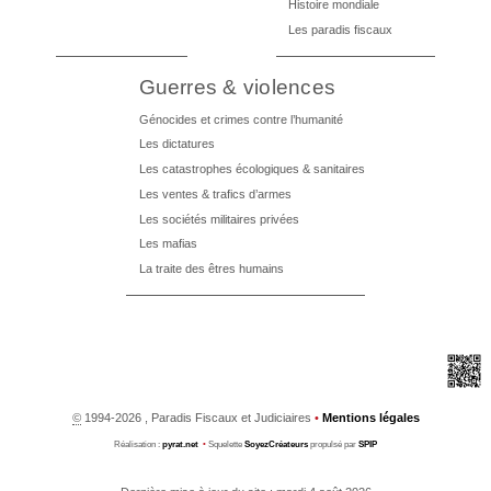
Histoire mondiale
Les paradis fiscaux
Guerres & violences
Génocides et crimes contre l’humanité
Les dictatures
Les catastrophes écologiques & sanitaires
Les ventes & trafics d’armes
Les sociétés militaires privées
Les mafias
La traite des êtres humains
©
1994-2026 , Paradis Fiscaux et Judiciaires
•
Mentions légales
Réalisation :
pyrat.net
•
Squelette
SoyezCréateurs
propulsé par
SPIP