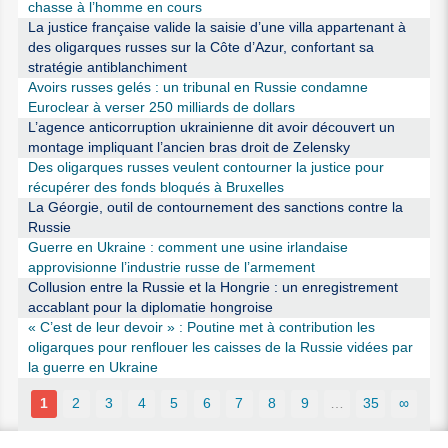
chasse à l’homme en cours
La justice française valide la saisie d’une villa appartenant à
des oligarques russes sur la Côte d’Azur, confortant sa
stratégie antiblanchiment
Avoirs russes gelés : un tribunal en Russie condamne
Euroclear à verser 250 milliards de dollars
L’agence anticorruption ukrainienne dit avoir découvert un
montage impliquant l’ancien bras droit de Zelensky
Des oligarques russes veulent contourner la justice pour
récupérer des fonds bloqués à Bruxelles
La Géorgie, outil de contournement des sanctions contre la
Russie
Guerre en Ukraine : comment une usine irlandaise
approvisionne l’industrie russe de l’armement
Collusion entre la Russie et la Hongrie : un enregistrement
accablant pour la diplomatie hongroise
« C’est de leur devoir » : Poutine met à contribution les
oligarques pour renflouer les caisses de la Russie vidées par
la guerre en Ukraine
1
2
3
4
5
6
7
8
9
…
35
∞