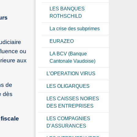
LES BANQUES
ROTHSCHILD
urs
La crise des subprimes
EURAZEO
diciaire
nfluence ou
LA BCV (Banque
rieure aux
Cantonale Vaudoise)
L’OPERATION VIRUS
ns de
LES OLIGARQUES
le dès
LES CAISSES NOIRES
DES ENTREPRISES
 fiscale
LES COMPAGNIES
D’ASSURANCES