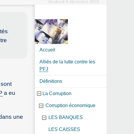
Vendredi 8 décembre 2023
étés
tre
Accueil
Alliés de la lutte contre les
PFJ
Définitions
 sont
P
a eu
La Corruption
Corruption économique
e dans une
LES BANQUES
LES CAISSES