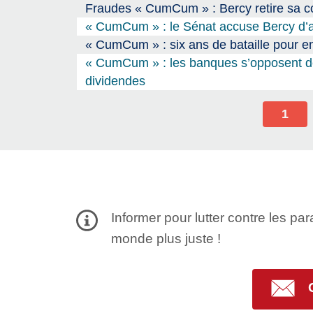
Fraudes « CumCum » : Bercy retire sa c
« CumCum » : le Sénat accuse Bercy d’av
« CumCum » : six ans de bataille pour en 
« CumCum » : les banques s’opposent de 
dividendes
1
Informer pour lutter contre les par
monde plus juste !