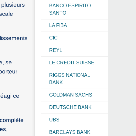
 plusieurs
BANCO ESPIRITO
SANTO
scale
LA FIBA
blissements
CIC
REYL
e, se
LE CREDIT SUISSE
porteur
RIGGS NATIONAL
BANK
GOLDMAN SACHS
réagi ce
DEUTSCHE BANK
, complète
UBS
les,
BARCLAYS BANK