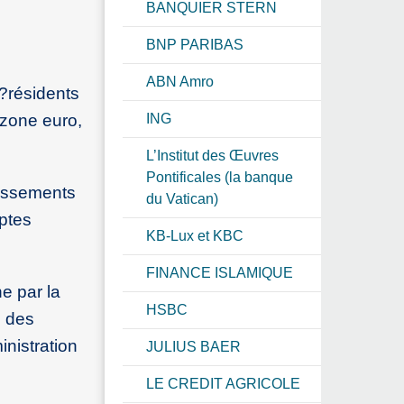
BANQUIER STERN
BNP PARIBAS
ABN Amro
 ?résidents
 zone euro,
ING
L’Institut des Œuvres
Pontificales (la banque
ressements
du Vatican)
mptes
KB-Lux et KBC
FINANCE ISLAMIQUE
he par la
HSBC
e des
inistration
JULIUS BAER
LE CREDIT AGRICOLE