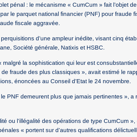
 volet pénal : le mécanisme « CumCum » fait l’objet de
r le parquet national financier (PNF) pour fraude fi
aude fiscale aggravée.
perquisitions d’une ampleur inédite, visant cinq éta
Exane, Société générale, Natixis et HSBC.
algré la sophistication qui leur est consubstantiell
e fraude des plus classiques », avait estimé le rap
ions, énoncées au Conseil d’Etat le 24 novembre.
le PNF demeurent plus que jamais pertinentes », a 
lité ou l’illégalité des opérations de type CumCum »
nales « portent sur d’autres qualifications délictuel