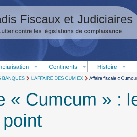
dis Fiscaux et Judiciaires
Lutter contre les législations de complaisance
nciarisation
Continents
Histoire
S BANQUES
L’AFFAIRE DES CUM EX
Affaire fiscale « Cumcu
ale « Cumcum » : 
point