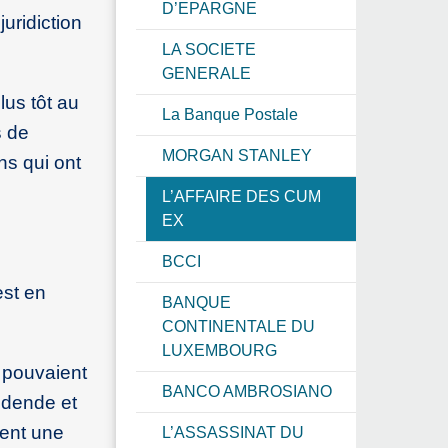
D’EPARGNE
uridiction
LA SOCIETE
GENERALE
lus tôt au
La Banque Postale
s de
MORGAN STANLEY
ns qui ont
L’AFFAIRE DES CUM
EX
BCCI
est en
BANQUE
CONTINENTALE DU
LUXEMBOURG
s pouvaient
BANCO AMBROSIANO
vidende et
ient une
L’ASSASSINAT DU