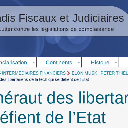
dis Fiscaux et Judiciaires
Lutter contre les législations de complaisance
nciarisation
Continents
Histoire
S INTERMEDIAIRES FINANCIERS
ELON MUSK , PETER THIEL,
des libertariens de la tech qui se défient de l’Etat
héraut des liberta
éfient de l’Etat