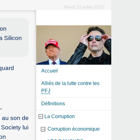
Mardi 22 juillet 2025
son
a Silicon
quard
Accueil
Alliés de la lutte contre les
PFJ
Définitions
–
La Corruption
, au son de
Society lui
Corruption économique
ion