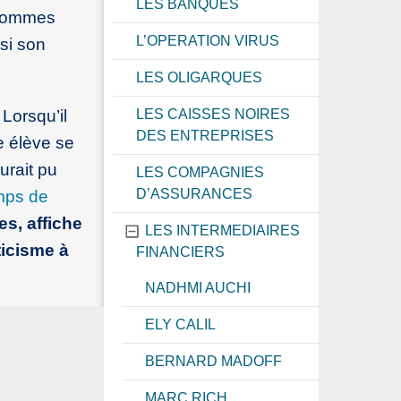
LES BANQUES
s sommes
L’OPERATION VIRUS
isi son
LES OLIGARQUES
 Lorsqu’il
LES CAISSES NOIRES
DES ENTREPRISES
e élève se
aurait pu
LES COMPAGNIES
D’ASSURANCES
mps de
res, affiche
LES INTERMEDIAIRES
ticisme à
FINANCIERS
NADHMI AUCHI
ELY CALIL
BERNARD MADOFF
MARC RICH