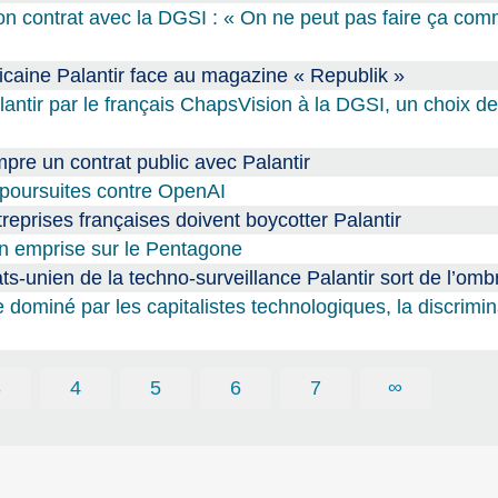
e son contrat avec la DGSI : « On ne peut pas faire ça com
ricaine Palantir face au magazine « Republik »
ntir par le français ChapsVision à la DGSI, un choix de
pre un contrat public avec Palantir
 poursuites contre OpenAI
reprises françaises doivent boycotter Palantir
son emprise sur le Pentagone
tats-unien de la techno-surveillance Palantir sort de l’omb
ominé par les capitalistes technologiques, la discrimina
3
4
5
6
7
∞