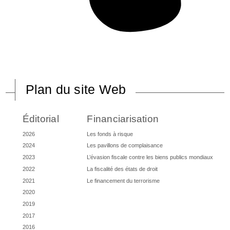
Plan du site Web
Éditorial
Financiarisation
2026
Les fonds à risque
2024
Les pavillons de complaisance
2023
L’évasion fiscale contre les biens publics mondiaux
2022
La fiscalité des états de droit
2021
Le financement du terrorisme
2020
2019
2017
2016