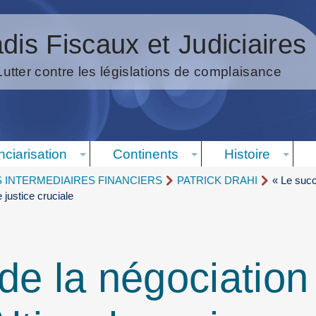
dis Fiscaux et Judiciaires
Lutter contre les législations de complaisance
nciarisation
Continents
Histoire
S INTERMEDIAIRES FINANCIERS
PATRICK DRAHI
« Le succè
justice cruciale
e la négociation 