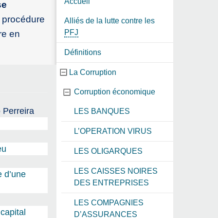
Accueil
se
a procédure
Alliés de la lutte contre les
PFJ
re en
Définitions
La Corruption
Corruption économique
 Perreira
LES BANQUES
L’OPERATION VIRUS
eu
LES OLIGARQUES
LES CAISSES NOIRES
e d’une
DES ENTREPRISES
LES COMPAGNIES
capital
D’ASSURANCES