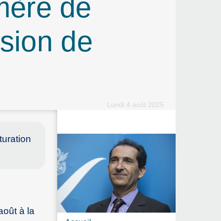
 mère de
ision de
Lundi 4 août 2025
turation
oût à la