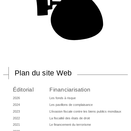
Plan du site Web
Éditorial
Financiarisation
2026
Les fonds à risque
2024
Les pavillons de complaisance
2023
L’évasion fiscale contre les biens publics mondiaux
2022
La fiscalité des états de droit
2021
Le financement du terrorisme