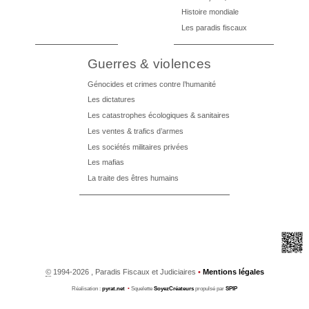
Histoire mondiale
Les paradis fiscaux
Guerres & violences
Génocides et crimes contre l’humanité
Les dictatures
Les catastrophes écologiques & sanitaires
Les ventes & trafics d’armes
Les sociétés militaires privées
Les mafias
La traite des êtres humains
©
1994-2026 , Paradis Fiscaux et Judiciaires
•
Mentions légales
Réalisation :
pyrat.net
•
Squelette
SoyezCréateurs
propulsé par
SPIP