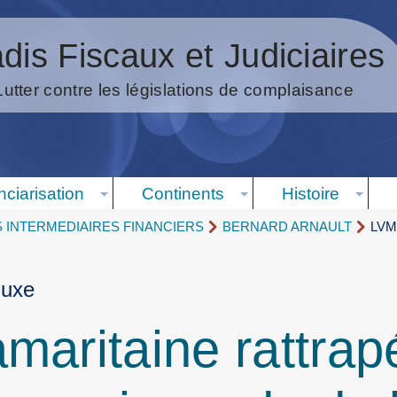
dis Fiscaux et Judiciaires
Lutter contre les législations de complaisance
nciarisation
Continents
Histoire
S INTERMEDIAIRES FINANCIERS
BERNARD ARNAULT
LVMH
luxe
maritaine rattrap