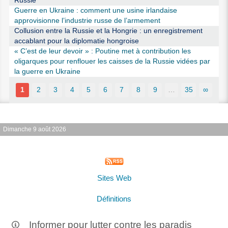
Russie
Guerre en Ukraine : comment une usine irlandaise
approvisionne l’industrie russe de l’armement
Collusion entre la Russie et la Hongrie : un enregistrement
accablant pour la diplomatie hongroise
« C’est de leur devoir » : Poutine met à contribution les
oligarques pour renflouer les caisses de la Russie vidées par
la guerre en Ukraine
1
2
3
4
5
6
7
8
9
…
35
∞
Dimanche 9 août 2026
Sites Web
Définitions
Informer pour lutter contre les paradis