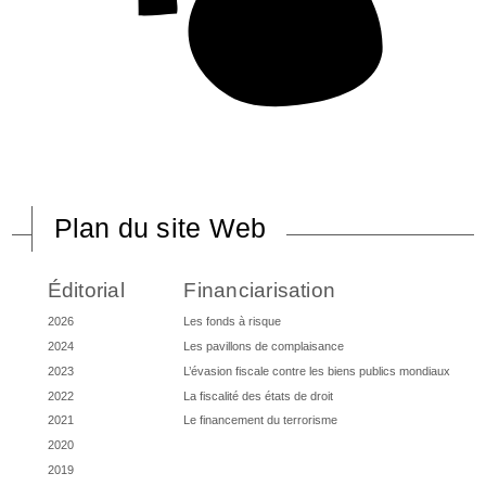
Plan du site Web
Éditorial
Financiarisation
2026
Les fonds à risque
2024
Les pavillons de complaisance
2023
L’évasion fiscale contre les biens publics mondiaux
2022
La fiscalité des états de droit
2021
Le financement du terrorisme
2020
2019