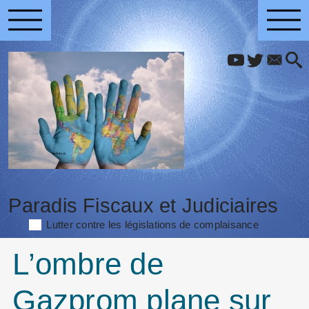
Paradis Fiscaux et Judiciaires
Lutter contre les législations de complaisance
L’ombre de
Gazprom plane sur