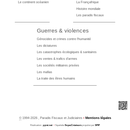
Le continent océanien
La Françafrique
Histoire mondiale
Les paradis fiscaux
Guerres & violences
Génocides et crimes contre l’humanité
Les dictatures
Les catastrophes écologiques & sanitaires
Les ventes & trafics d’armes
Les sociétés militaires privées
Les mafias
La traite des êtres humains
©
1994-2026 , Paradis Fiscaux et Judiciaires
•
Mentions légales
Réalisation :
pyrat.net
•
Squelette
SoyezCréateurs
propulsé par
SPIP