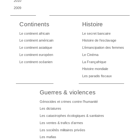
2010
2009
Continents
Histoire
Le continent africain
Le secret bancaire
Le continent américain
Histoire de l’esclavage
Le continent asiatique
L’émancipation des femmes
Le continent européen
Le Cinéma
Le continent océanien
La Françafrique
Histoire mondiale
Les paradis fiscaux
Guerres & violences
Génocides et crimes contre l’humanité
Les dictatures
Les catastrophes écologiques & sanitaires
Les ventes & trafics d’armes
Les sociétés militaires privées
Les mafias