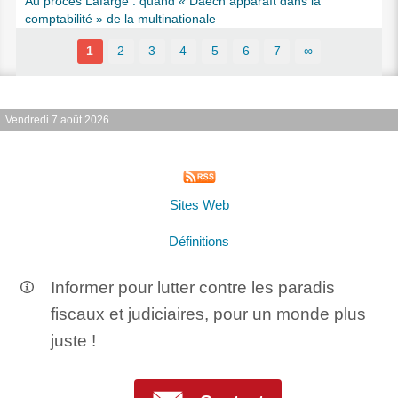
Au procès Lafarge : quand « Daech apparaît dans la
comptabilité » de la multinationale
1
2
3
4
5
6
7
∞
Vendredi 7 août 2026
Sites Web
Définitions
Informer pour lutter contre les paradis
fiscaux et judiciaires, pour un monde plus
juste !