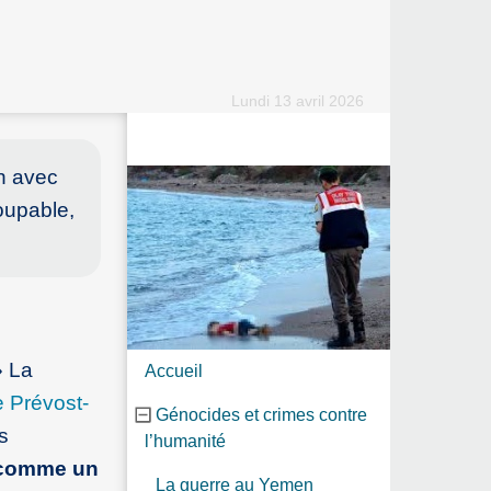
Lundi 13 avril 2026
on avec
oupable,
» La
Accueil
e Prévost-
Génocides et crimes contre
s
l’humanité
, comme un
La guerre au Yemen