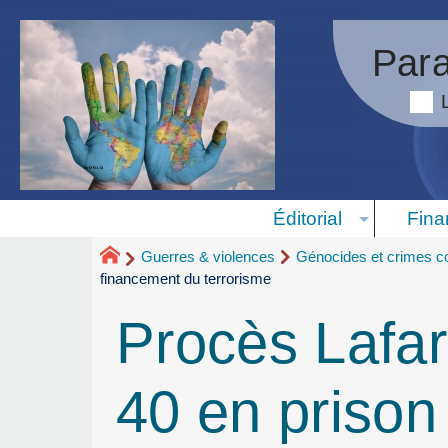
Para
Éditorial
Fina
Guerres & violences
Génocides et crimes co
financement du terrorisme
Procès Lafa
40 en prison