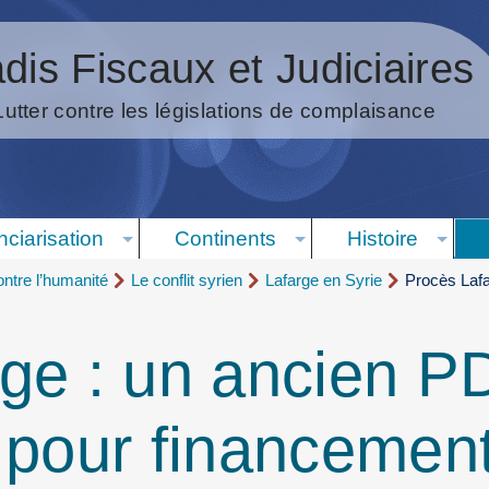
dis Fiscaux et Judiciaires
Lutter contre les législations de complaisance
nciarisation
Continents
Histoire
ntre l’humanité
Le conflit syrien
Lafarge en Syrie
Procès Lafa
rge : un ancien 
 pour financemen