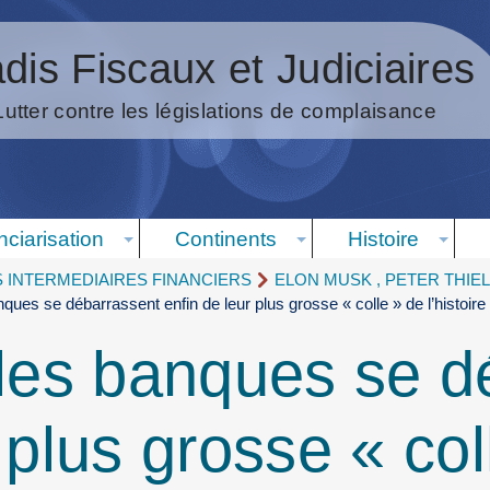
dis Fiscaux et Judiciaires
Lutter contre les législations de complaisance
nciarisation
Continents
Histoire
S INTERMEDIAIRES FINANCIERS
ELON MUSK , PETER THIEL,
nques se débarrassent enfin de leur plus grosse « colle » de l’histoire
 les banques se d
 plus grosse « col