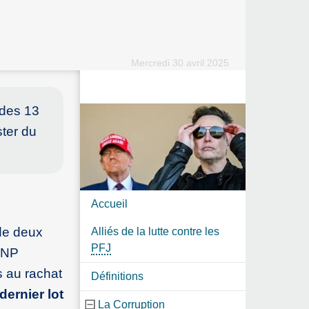
Mercredi 30 avril 2025
 des 13
ster du
Accueil
 de deux
Alliés de la lutte contre les
PFJ
 BNP
s au rachat
Définitions
dernier lot
La Corruption