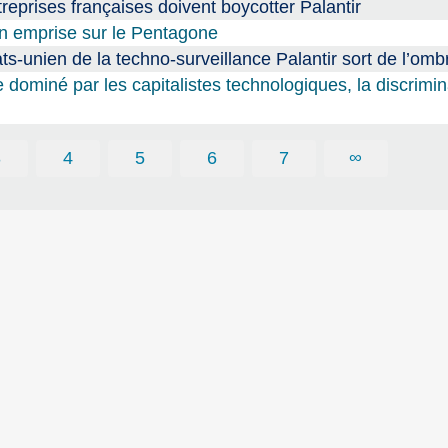
reprises françaises doivent boycotter Palantir
son emprise sur le Pentagone
tats-unien de la techno-surveillance Palantir sort de l’omb
ominé par les capitalistes technologiques, la discrimina
3
4
5
6
7
∞