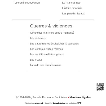
Le continent océanien
La Françafrique
Histoire mondiale
Les paradis fiscaux
Guerres & violences
Génocides et crimes contre l’humanité
Les dictatures
Les catastrophes écologiques & sanitaires
Les ventes & trafics d’armes
Les sociétés militaires privées
Les mafias
La traite des êtres humains
©
1994-2026 , Paradis Fiscaux et Judiciaires
•
Mentions légales
Réalisation :
pyrat.net
•
Squelette
SoyezCréateurs
propulsé par
SPIP