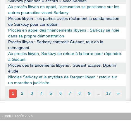
Sarkozy pour son « accord » avec Kadhafi
Au procès libyen en appel, l’accusation se positionne sur les
autres poursuites visant Sarkozy
Procès libyen : les parties civiles réclament la condamnation
de Sarkozy pour corruption
Procès en appel des financements libyens : Sarkozy se noie
dans sa propre démonstration
Procès libyen : Sarkozy contredit Guéant, tout en le
ménageant
Au procès libyen, Sarkozy de retour à la barre pour répondre
à Guéant
Procès des financements libyens : Guéant accuse, Djouhri
élude
Nicolas Sarkozy et le mystère de l’argent libyen : retour sur
un marathon judiciaire
1
2
3
4
5
6
7
8
9
…
17
∞
Lundi 10 août 2026