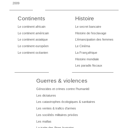
2009
Continents
Histoire
Le continent africain
Le secret bancaire
Le continent américain
Histoire de l’esclavage
Le continent asiatique
L’émancipation des femmes
Le continent européen
Le Cinéma
Le continent océanien
La Françafrique
Histoire mondiale
Les paradis fiscaux
Guerres & violences
Génocides et crimes contre l’humanité
Les dictatures
Les catastrophes écologiques & sanitaires
Les ventes & trafics d’armes
Les sociétés militaires privées
Les mafias
La traite des êtres humains