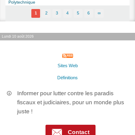
Polytechnique
1
2
3
4
5
6
∞
Lundi 10 août 2026
Sites Web
Définitions
Informer pour lutter contre les paradis
fiscaux et judiciaires, pour un monde plus
juste !
Contact