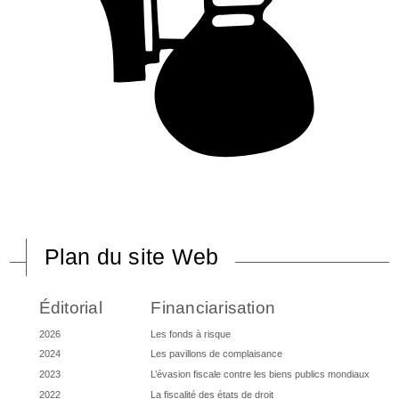
Plan du site Web
Éditorial
Financiarisation
2026
Les fonds à risque
2024
Les pavillons de complaisance
2023
L’évasion fiscale contre les biens publics mondiaux
2022
La fiscalité des états de droit