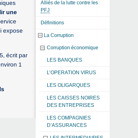
thiques
Alliés de la lutte contre les
PFJ
lir une
service
Définitions
qui expose
La Corruption
Corruption économique
, écrit par
LES BANQUES
environ 1
L’OPERATION VIRUS
LES OLIGARQUES
ls
LES CAISSES NOIRES
DES ENTREPRISES
LES COMPAGNIES
D’ASSURANCES
LES INTERMEDIAIRES