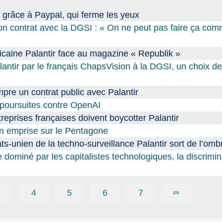
 grâce à Paypal, qui ferme les yeux
e son contrat avec la DGSI : « On ne peut pas faire ça com
ricaine Palantir face au magazine « Republik »
ntir par le français ChapsVision à la DGSI, un choix de
pre un contrat public avec Palantir
 poursuites contre OpenAI
reprises françaises doivent boycotter Palantir
son emprise sur le Pentagone
tats-unien de la techno-surveillance Palantir sort de l’omb
ominé par les capitalistes technologiques, la discrimina
3
4
5
6
7
∞