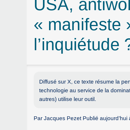
USA, antiwok
« manifeste 
l’inquiétude 
Diffusé sur X, ce texte résume la p
technologie au service de la domina
autres) utilise leur outil.
Par Jacques Pezet Publié aujourd’hui