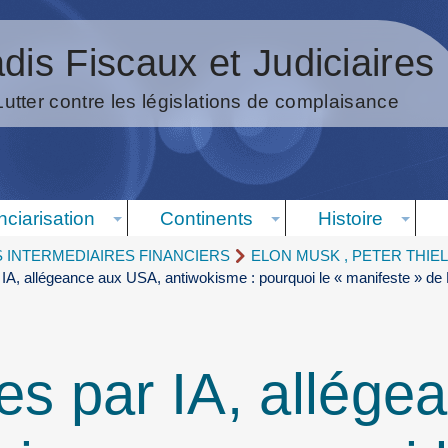
dis Fiscaux et Judiciaires
Lutter contre les législations de complaisance
nciarisation
Continents
Histoire
S INTERMEDIAIRES FINANCIERS
ELON MUSK , PETER THIEL,
IA, allégeance aux USA, antiwokisme : pourquoi le « manifeste » de Pa
es par IA, allége